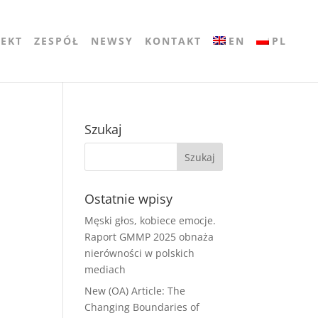
JEKT
ZESPÓŁ
NEWSY
KONTAKT
EN
PL
Szukaj
Ostatnie wpisy
Męski głos, kobiece emocje.
Raport GMMP 2025 obnaża
nierówności w polskich
mediach
New (OA) Article: The
Changing Boundaries of