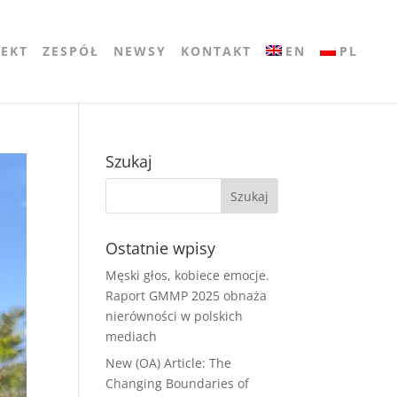
JEKT
ZESPÓŁ
NEWSY
KONTAKT
EN
PL
Szukaj
Ostatnie wpisy
Męski głos, kobiece emocje.
Raport GMMP 2025 obnaża
nierówności w polskich
mediach
New (OA) Article: The
Changing Boundaries of