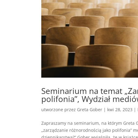
Seminarium na temat „Za
polifonia”, Wydział medi
utworzone przez
Greta Gober
|
kwi 28, 2023
|
Zapraszamy na seminarium, na którym Greta G
„zarządzanie różnorodnością jako polifonia”
dziennikarstwa?” Gober wyjaśniła, że w książce.